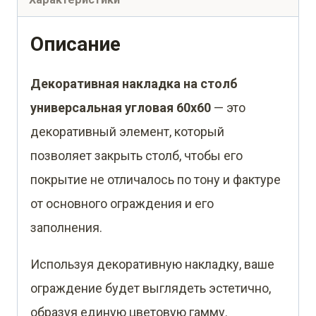
60х60
для
Описание
забора
Декоративная накладка на столб
жалюзи
универсальная угловая 60х60
— это
0,45
декоративный элемент, который
PE
позволяет закрыть столб, чтобы его
RAL
покрытие не отличалось по тону и фактуре
9006
от основного ограждения и его
бело-
заполнения.
алюминиевый
(2м)
Используя декоративную накладку, ваше
ограждение будет выглядеть эстетично,
образуя единую цветовую гамму.