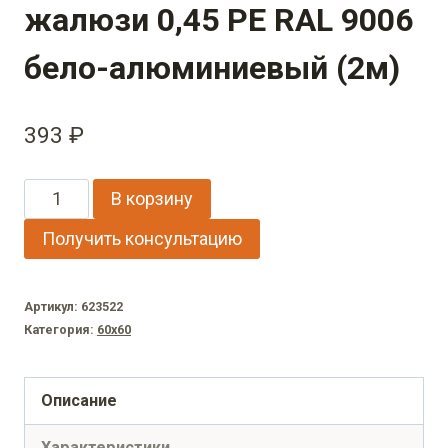
жалюзи 0,45 PE RAL 9006
бело-алюминиевый (2м)
393
₽
Количество
В корзину
товара
Получить консультацию
Декоративная
накладка
Артикул:
623522
на
Категория:
60х60
столб
универсальная
Описание
угловая
Характеристики