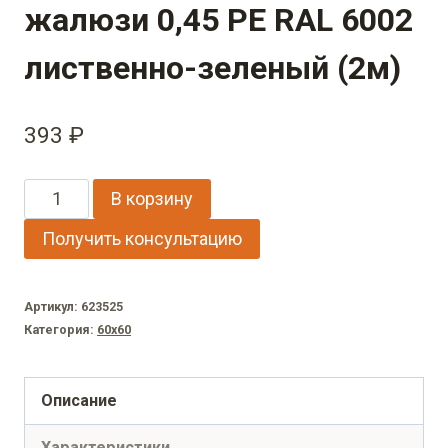
жалюзи 0,45 PE RAL 6002
лиственно-зеленый (2м)
393
₽
Количество
В корзину
товара
Получить консультацию
Декоративная
накладка
Артикул:
623525
на
Категория:
60х60
столб
универсальная
Описание
угловая
Характеристики