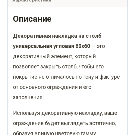
60х60
для
Описание
забора
Декоративная накладка на столб
жалюзи
универсальная угловая 60х60
— это
0,45
декоративный элемент, который
PE
позволяет закрыть столб, чтобы его
RAL
покрытие не отличалось по тону и фактуре
6002
от основного ограждения и его
лиственно-
заполнения.
зеленый
(2м)
Используя декоративную накладку, ваше
ограждение будет выглядеть эстетично,
образуя единую цветовую гамму.