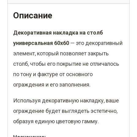
для
забора
Описание
жалюзи
Декоративная накладка на столб
0,45
универсальная 60х60
— это декоративный
PE-
элемент, который позволяет закрыть
Double
столб, чтобы его покрытие не отличалось
RAL
по тону и фактуре от основного
9003
ограждения и его заполнения.
сигнальный
белый
Используя декоративную накладку, ваше
(2,5м)
ограждение будет выглядеть эстетично,
образуя единую цветовую гамму.