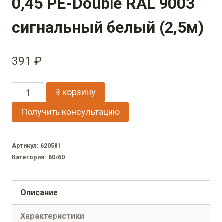
0,45 PE-Double RAL 9003
сигнальный белый (2,5м)
391
₽
Количество
В корзину
товара
Получить консультацию
Декоративная
накладка
Артикул:
620581
на
Категория:
60х60
столб
универсальная
Описание
60х60
Характеристики