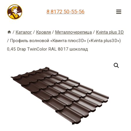
Перейти
8 8172 50-55-56
к
содержимому
/
Каталог
/
Кровля
/
Металлочерепица
/
Kvinta plus 3D
/
Профиль волновой «Квинта плюс3D» («Kvinta plus3D»)
0,45 Drap TwinColor RAL 8017 шоколад