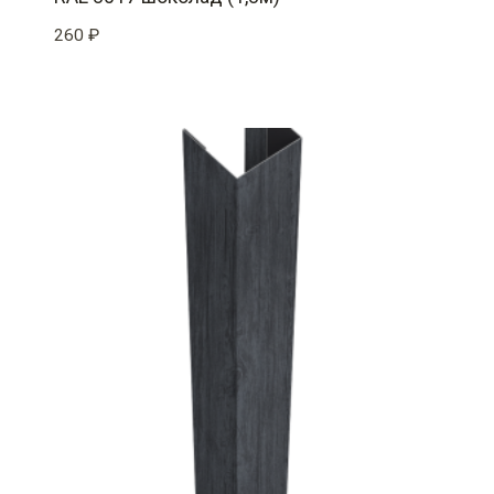
260
₽