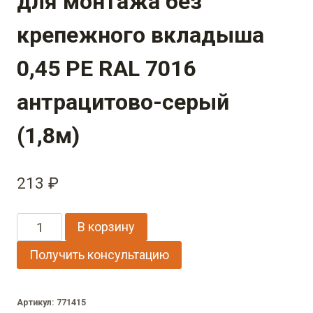
для монтажа без
крепежного вкладыша
0,45 PE RAL 7016
антрацитово-серый
(1,8м)
213
₽
Количество
В корзину
товара
Получить консультацию
Стойка
жалюзи
Артикул:
771415