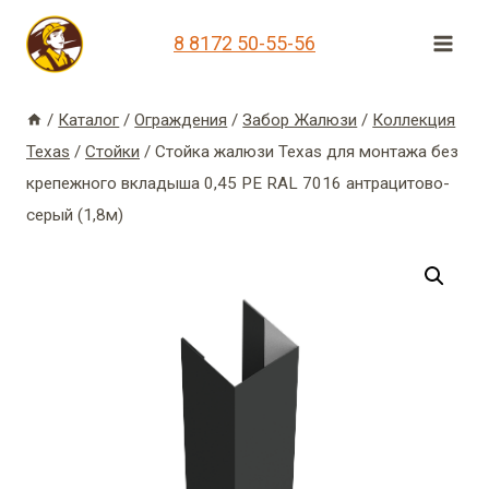
Перейти
8 8172 50-55-56
к
содержимому
/
Каталог
/
Ограждения
/
Забор Жалюзи
/
Коллекция
Texas
/
Стойки
/
Стойка жалюзи Texas для монтажа без
крепежного вкладыша 0,45 PE RAL 7016 антрацитово-
серый (1,8м)