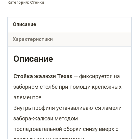
Texas
Категория:
Стойки
для
монтажа
Описание
без
Характеристики
крепежного
вкладыша
Описание
0,45
Стойка жалюзи Texas
— фиксируется на
PE
заборном столбе при помощи крепежных
RAL
элементов.
7016
Внутрь профиля устанавливаются ламели
антрацитово-
забора-жалюзи методом
серый
последовательной сборки снизу вверх с
(1,8м)