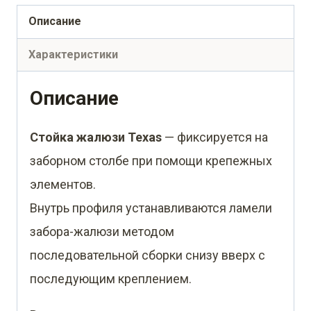
монтажа
Описание
без
Характеристики
крепежного
вкладыша
Описание
0,5
Стойка жалюзи Texas
— фиксируется на
Rooftop
заборном столбе при помощи крепежных
Бархат
элементов.
RAL
Внутрь профиля устанавливаются ламели
8017
забора-жалюзи методом
шоколад
последовательной сборки снизу вверх с
(2,5м)
последующим креплением.