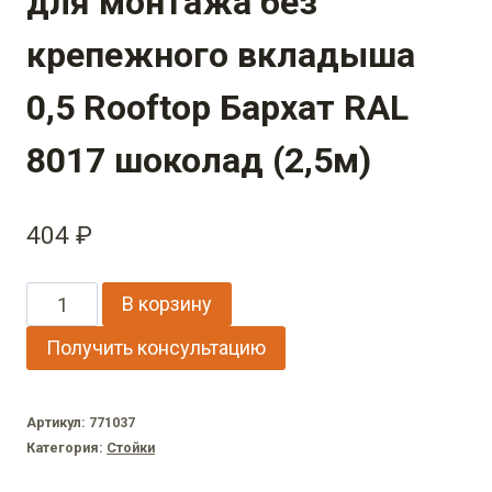
для монтажа без
крепежного вкладыша
0,5 Rooftop Бархат RAL
8017 шоколад (2,5м)
404
₽
Количество
В корзину
товара
Получить консультацию
Стойка
жалюзи
Артикул:
771037
Texas
Категория:
Стойки
для