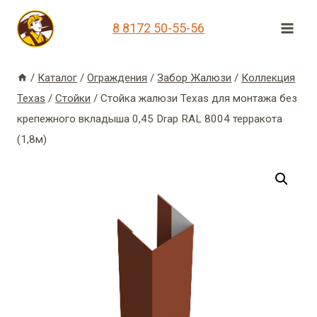
Перейти
8 8172 50-55-56
к
содержимому
/
Каталог
/
Ограждения
/
Забор Жалюзи
/
Коллекция
Texas
/
Стойки
/
Стойка жалюзи Texas для монтажа без
крепежного вкладыша 0,45 Drap RAL 8004 терракота
(1,8м)