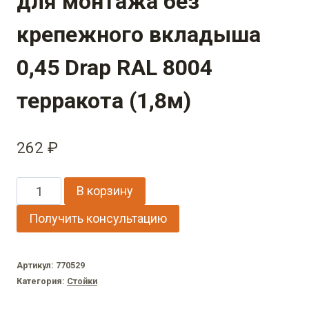
для монтажа без
крепежного вкладыша
0,45 Drap RAL 8004
терракота (1,8м)
262
₽
Количество
В корзину
товара
Получить консультацию
Стойка
жалюзи
Артикул:
770529
Texas
Категория:
Стойки
для