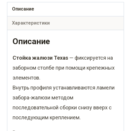
монтажа
Описание
без
Характеристики
крепежного
вкладыша
Описание
0,45
Стойка жалюзи Texas
— фиксируется на
Drap
заборном столбе при помощи крепежных
RAL
элементов.
8004
Внутрь профиля устанавливаются ламели
терракота
забора-жалюзи методом
(1,8м)
последовательной сборки снизу вверх с
последующим креплением.